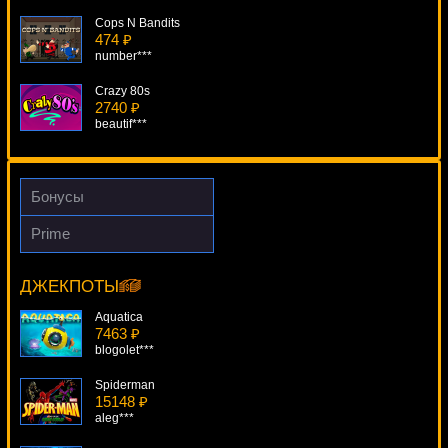
Cops N Bandits
474 ₽
number***
Crazy 80s
2740 ₽
beautif***
Pinocchio
3995 ₽
Panamer***
Бонусы
Bush Telegraph
Prime
1977 ₽
Fruit Case
ivan-lev***
13200 ₽
kat***
ДЖЕКПОТЫ
Sizzling 6
4846 ₽
Aquatica
Gamer***
7463 ₽
blogolet***
Spiderman
15148 ₽
aleg***